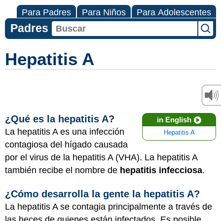
Para Padres
Para Niños
Para Adolescentes
Padres
Hepatitis A
¿Qué es la hepatitis A?
in English
La hepatitis A es una infección
Hepatitis A
contagiosa del hígado causada
por el virus de la hepatitis A (VHA). La hepatitis A
también recibe el nombre de
hepatitis infecciosa
.
¿Cómo desarrolla la gente la hepatitis A?
La hepatitis A se contagia principalmente a través de
las heces de quienes están infectados. Es posible