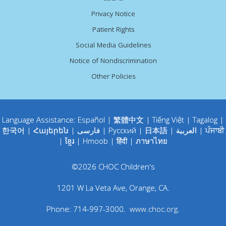
Privacy Notice
Patient Rights
Social Media Guidelines
Notice of Nondiscrimination
Other Policies
Language Assistance:
Español
|
繁體中文
|
Tiếng Việt
|
Tagalog
|
한국어
|
Հայերեն
|
فارسی
|
Русский
|
日本語
|
العربية
|
ਪੰਜਾਬੀ
|
ខ្មែរ
|
Hmoob
|
हिंदी
|
ภาษาไทย
©
2026
CHOC Children's
1201 W La Veta Ave
,
Orange
,
CA
.
Phone:
714-997-3000
.
www.choc.org
.