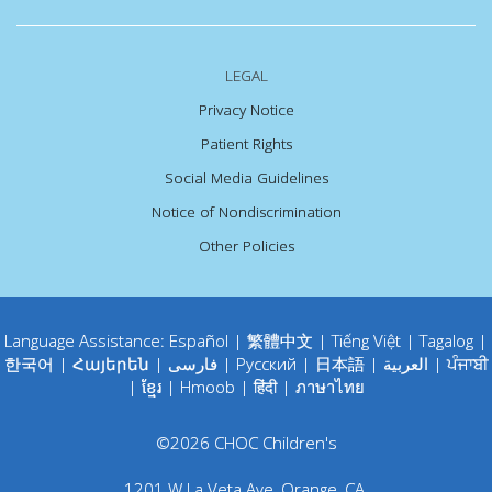
LEGAL
Privacy Notice
Patient Rights
Social Media Guidelines
Notice of Nondiscrimination
Other Policies
Language Assistance:
Español
|
繁體中文
|
Tiếng Việt
|
Tagalog
|
한국어
|
Հայերեն
|
فارسی
|
Русский
|
日本語
|
العربية
|
ਪੰਜਾਬੀ
|
ខ្មែរ
|
Hmoob
|
हिंदी
|
ภาษาไทย
©
2026
CHOC Children's
1201 W La Veta Ave
,
Orange
,
CA
.