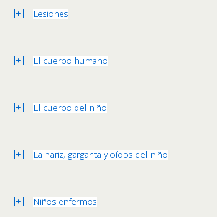
Lesiones
El cuerpo humano
El cuerpo del niño
La nariz, garganta y oídos del niño
Niños enfermos