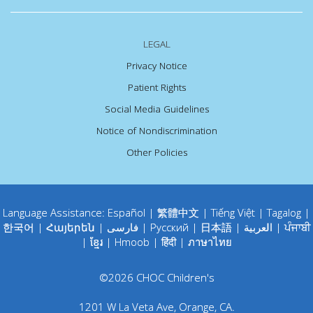
LEGAL
Privacy Notice
Patient Rights
Social Media Guidelines
Notice of Nondiscrimination
Other Policies
Language Assistance:
Español
|
繁體中文
|
Tiếng Việt
|
Tagalog
|
한국어
|
Հայերեն
|
فارسی
|
Русский
|
日本語
|
العربية
|
ਪੰਜਾਬੀ
|
ខ្មែរ
|
Hmoob
|
हिंदी
|
ภาษาไทย
©
2026
CHOC Children's
1201 W La Veta Ave
,
Orange
,
CA
.