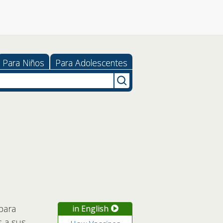
Para Niños
Para Adolescentes
para
in English
 a sus