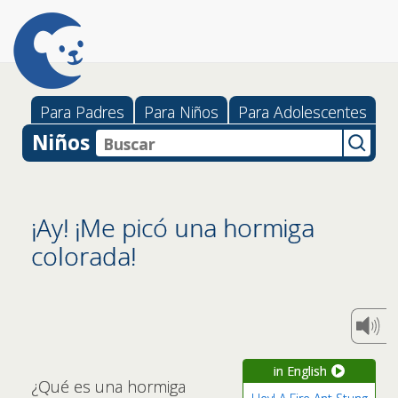
Para Padres
Para Niños
Para Adolescentes
Niños
¡Ay! ¡Me picó una hormiga
colorada!
in English
¿Qué es una hormiga