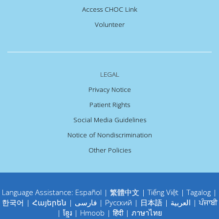
Access CHOC Link
Volunteer
LEGAL
Privacy Notice
Patient Rights
Social Media Guidelines
Notice of Nondiscrimination
Other Policies
Language Assistance:
Español
|
繁體中文
|
Tiếng Việt
|
Tagalog
|
한국어
|
Հայերեն
|
فارسی
|
Русский
|
日本語
|
العربية
|
ਪੰਜਾਬੀ
|
ខ្មែរ
|
Hmoob
|
हिंदी
|
ภาษาไทย