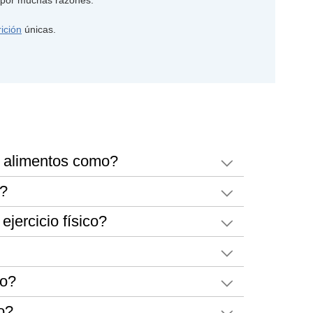
ición
únicas.
é alimentos como?
s?
jercicio físico?
co?
do?