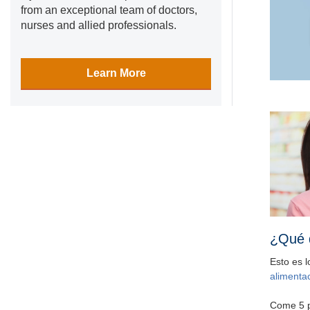
from an exceptional team of doctors,
nurses and allied professionals.
Learn More
¿Qué 
Esto es 
alimenta
Come 5 