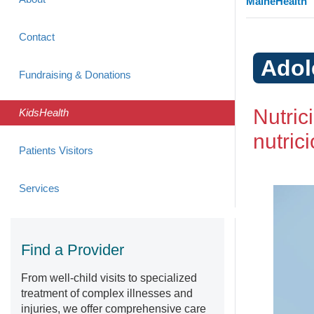
MaineHealth
Contact
Adol
Fundraising & Donations
Nutric
KidsHealth
nutrici
Patients Visitors
Services
Find a Provider
From well-child visits to specialized
treatment of complex illnesses and
injuries, we offer comprehensive care