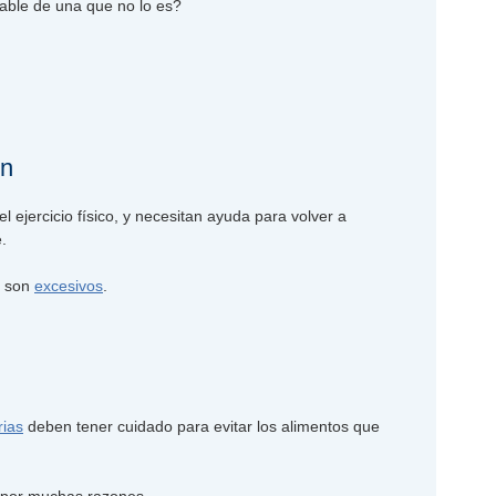
able de una que no lo es?
ón
 ejercicio físico, y necesitan ayuda para volver a
.
s son
excesivos
.
rias
deben tener cuidado para evitar los alimentos que
por muchas razones.