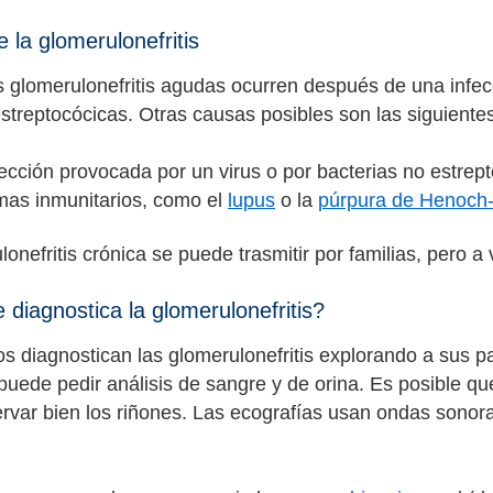
 la glomerulonefritis
s glomerulonefritis agudas ocurren después de una infecc
estreptocócicas. Otras causas posibles son las siguiente
ección provocada por un virus o por bacterias no estrep
mas inmunitarios, como el
lupus
o la
púrpura de Henoch
lonefritis crónica se puede trasmitir por familias, pero
diagnostica la glomerulonefritis?
s diagnostican las glomerulonefritis explorando a sus 
puede pedir análisis de sangre y de orina. Es posible qu
rvar bien los riñones. Las ecografías usan ondas sonor