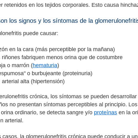
er retenidos en los tejidos corporales. Esto causa hinch
on los signos y los síntomas de la glomerulonefriti
lonefritis puede causar:
zón en la cara (más perceptible por la mañana)
s riñones fabriquen menos orina que de costumbre
oja o marrón (
hematuria
)
espumosa" o burbujeante (proteinuria)
 arterial alta (hipertensión)
erulonefritis crónica, los síntomas se pueden desarroll
ños no presentan síntomas perceptibles al principio. Los
 orina ordinario, se detecta sangre y/o
proteínas
en la or
n arterial.
 casos, la glomerulonefritis crónica puede conducir a un 