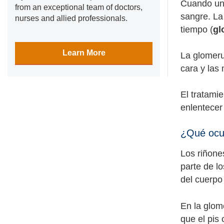
Cuando un 
from an exceptional team of doctors,
sangre. La
nurses and allied professionals.
tiempo (
gl
Learn More
La glomeru
cara y las
El tratami
enlentecer 
¿Qué ocur
Los riñone
parte de lo
del cuerpo
En la glome
que el pis