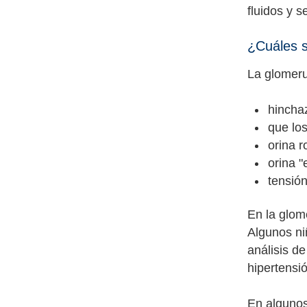
fluidos y s
¿Cuáles s
La glomeru
hincha
que lo
orina r
orina "
tensión
En la glom
Algunos ni
análisis de
hipertensió
En algunos