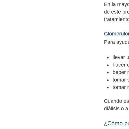
En la mayo
de este pr
tratamient
Glomerulon
Para ayuda
llevar 
hacer e
beber 
tomar 
tomar m
Cuando est
diálisis o 
¿Cómo pu