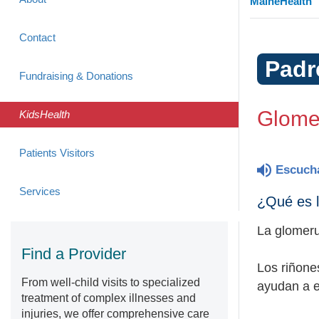
MaineHealth
Contact
Padr
Fundraising & Donations
Glomer
KidsHealth
Patients Visitors
Escuch
Services
¿Qué es l
La glomeru
Find a Provider
Los riñone
From well-child visits to specialized
ayudan a el
treatment of complex illnesses and
injuries, we offer comprehensive care