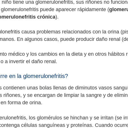
niño tiene una glomerulonefritis, sus riñones no funci
 glomerulonefritis puede aparecer rápidamente (
glomeru
omerulonefritis crónica
).
lonefritis causa problemas relacionados con la orina (pi
 manos. En algunos casos, puede producir daño renal (del 
ento médico y los cambios en la dieta y en otros hábitos
o a invertir el daño renal.
re en la glomerulonefritis?
s contienen unas bolas llenas de diminutos vasos sang
s riñones, y se encargan de limpiar la sangre y de elimin
 en forma de orina.
rulonefritis, los glomérulos se hinchan y se irritan (se 
 contenga células sanguíneas y proteínas. Cuando ocurr