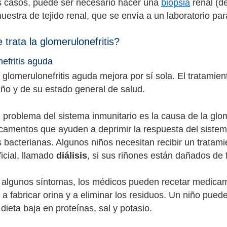
 casos, puede ser necesario hacer una
biopsia
renal (de
estra de tejido renal, que se envía a un laboratorio par
trata la glomerulonefritis?
efritis aguda
 glomerulonefritis aguda mejora por sí sola. El tratamien
iño y de su estado general de salud.
problema del sistema inmunitario es la causa de la glom
camentos que ayuden a deprimir la respuesta del sistema i
s bacterianas. Algunos niños necesitan recibir un tratami
ificial, llamado
diálisis
, si sus riñones están dañados de 
r algunos síntomas, los médicos pueden recetar medicame
s a fabricar orina y a eliminar los residuos. Un niño pu
dieta baja en proteínas, sal y potasio.