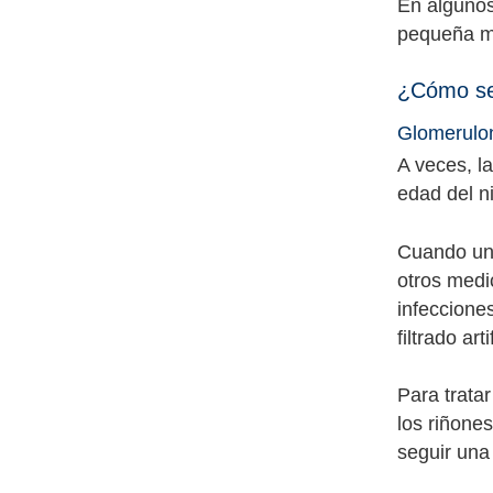
En algunos
pequeña mu
¿Cómo se 
Glomerulon
A veces, la
edad del n
Cuando un 
otros medi
infeccione
filtrado art
Para trata
los riñone
seguir una 