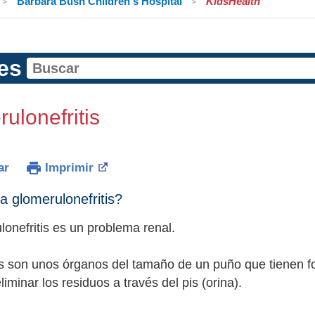
Barbara Bush Children's Hospital
KidsHealth
es
ulonefritis
ar
Imprimir
a glomerulonefritis?
lonefritis es un problema renal.
s son unos órganos del tamaño de un puño que tienen fo
iminar los residuos a través del pis (orina).