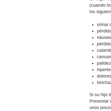
(cuando lo
los siguien
orinar
pérdida
náusea
pérdid
calamb
cansan
palidez
hiperte
dolore
hinchaz
Si su hijo
Presentar 
unos pocos 