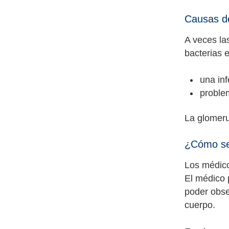
Causas de
A veces la
bacterias 
una inf
proble
La glomeru
¿Cómo se 
Los médico
El médico 
poder obse
cuerpo.