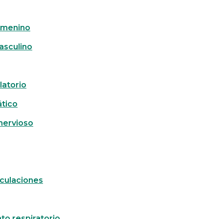
emenino
asculino
latorio
ático
 nervioso
iculaciones
to respiratorio