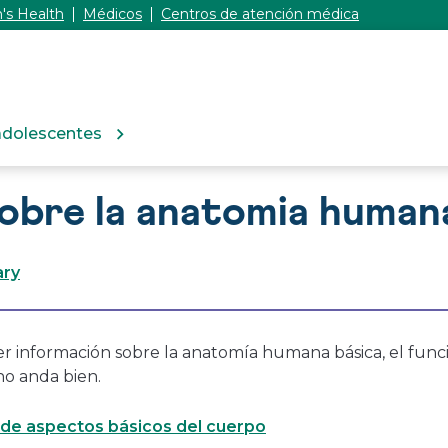
's Health
Médicos
Centros de atención médica
adolescentes
sobre la anatomia human
ary
er información sobre la anatomía humana básica, el fun
no anda bien.
a de aspectos básicos del cuerpo