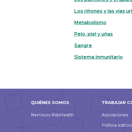
Los riñones y las vías ur
Metabolismo
Pelo, piel y uñas
Sangre
Sistema inmunitario
QUIÉNES SOMOS
TRABAJAR C
Nemours KidsHealth
Asociaciones
Política editori