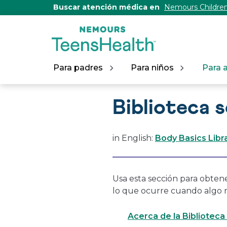
[Skip
Buscar atención médica en
Nemours Children
to
Content]
Para padres
Para niños
Para 
Biblioteca 
in English:
Body Basics Libr
Usa esta sección para obten
lo que ocurre cuando algo 
Acerca de la Bibliotec