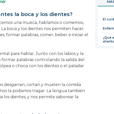
mir
MÁS
en
una
ntes la boca y los dientes?
nueva
El cui
ventana
acemos una mueca, hablamos o comemos,
. La boca y los dientes nos permiten hacer
Enferm
es, formar palabras, comer, beber e iniciar el
¿Qué e
alient
al para hablar. Junto con los labios y la
 formar palabras controlando la salida del
golpea o choca con los dientes o el paladar
s desgarran, cortan y muelen la comida
nos la podamos tragar. La lengua también
a los dientes, y nos permite saborear la