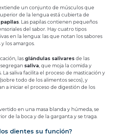
e extiende un conjunto de músculos que
 superior de la lengua está cubierta de
s
papilas
. Las papilas contienen pequeños
nsoriales del sabor. Hay cuatro tipos
ivas en la lengua: las que notan los sabores
s y los amargos.
cación, las
glándulas salivares
de las
a segregan
saliva
, que moja la comida y
a saliva facilita el proceso de masticación y
(sobre todo de los alimentos secos), y
a iniciar el proceso de digestión de los
nvertido en una masa blanda y húmeda, se
or de la boca y de la garganta y se traga.
s dientes su función?