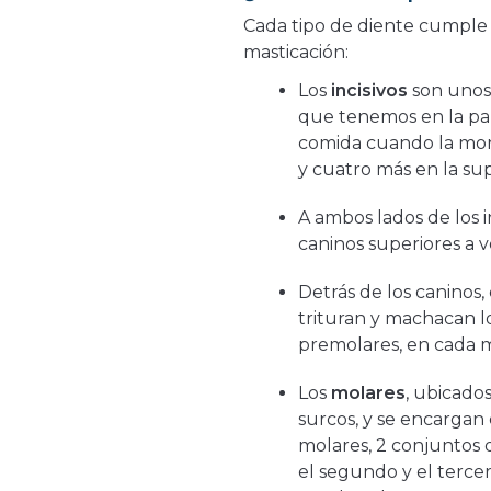
Cada tipo de diente cumple 
masticación:
Los
incisivos
son unos 
que tenemos en la par
comida cuando la mor
y cuatro más en la sup
A ambos lados de los in
caninos superiores a v
Detrás de los caninos,
trituran y machacan l
premolares, en cada 
Los
molares
, ubicados
surcos, y se encargan 
molares, 2 conjuntos 
el segundo y el tercer