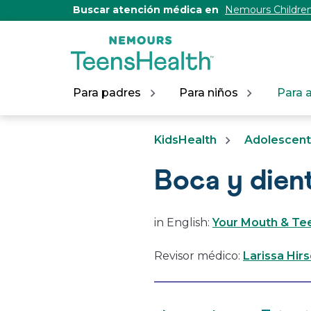
[Skip
Buscar atención médica en
Nemours Children
to
Content]
Para padres
Para niños
Para 
KidsHealth
Adolescen
Boca y dien
in English:
Your Mouth & Te
Revisor médico:
Larissa Hir