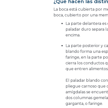
¿Qué hacen las disti
La boca está cubierta por
boca, cubierto por una mem
La parte delantera es 
paladar duro separa la
encima.
La parte posterior y c
blando forma una espe
faringe, en la parte p
cierra los conductos q
que entren alimentos e
El paladar blando con
pliegue carnoso que cu
amígdalas se encuentr
dos columnas gemelas 
garganta, o faringe.