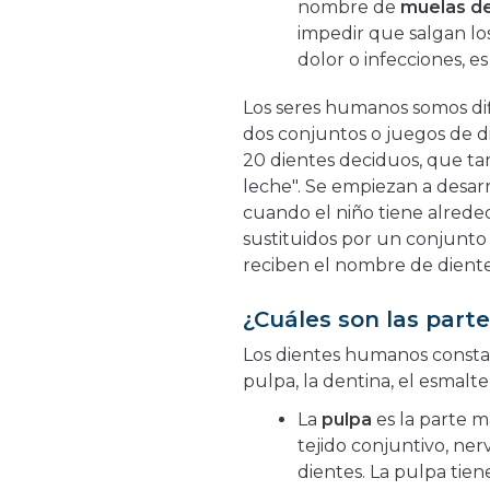
nombre de
muelas de
impedir que salgan l
dolor o infecciones, e
Los seres humanos somos dif
dos conjuntos o juegos de di
20 dientes deciduos, que ta
leche". Se empiezan a desarr
cuando el niño tiene alrede
sustituidos por un conjunt
reciben el nombre de diente
¿Cuáles son las parte
Los dientes humanos constan 
pulpa, la dentina, el esmalt
La
pulpa
es la parte m
tejido conjuntivo, ner
dientes. La pulpa tien