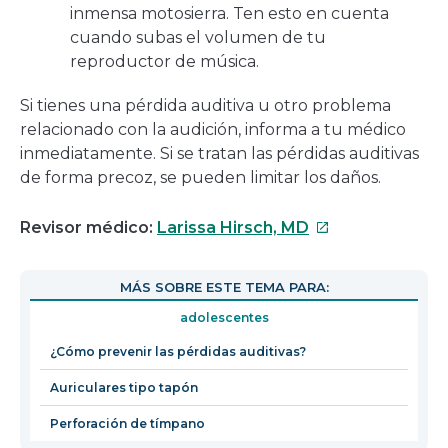
inmensa motosierra. Ten esto en cuenta
cuando subas el volumen de tu
reproductor de música.
Si tienes una pérdida auditiva u otro problema
relacionado con la audición, informa a tu médico
inmediatamente. Si se tratan las pérdidas auditivas
de forma precoz, se pueden limitar los daños.
Este
Revisor médico:
Larissa Hirsch, MD
enlace
se
MÁS SOBRE ESTE TEMA PARA:
abrirá
adolescentes
en
una
¿Cómo prevenir las pérdidas auditivas?
nueva
Auriculares tipo tapón
ventana
Perforación de tímpano