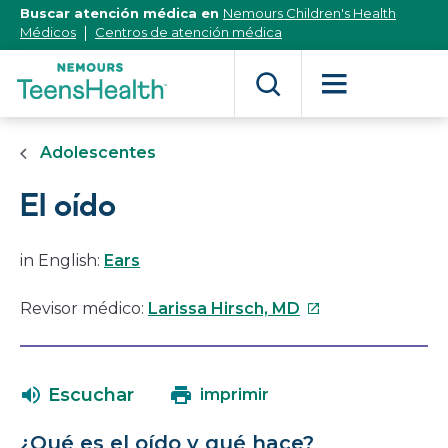
[Skip
Buscar atención médica en
Nemours Children's Health
to
Médicos
Centros de atención médica
Content]
Adolescentes
El oído
in English:
Ears
Este
Revisor médico:
Larissa Hirsch, MD
enlace
se
abrirá
Escuchar
imprimir
en
una
¿Qué es el oído y qué hace?