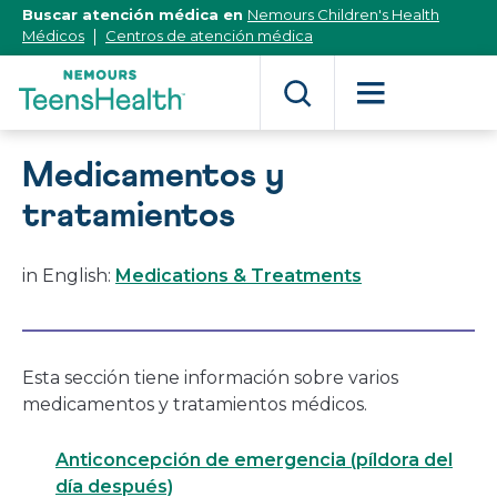
[Skip
Buscar atención médica en
Nemours Children's Health
to
Médicos
Centros de atención médica
Content]
Medicamentos y
tratamientos
in English:
Medications & Treatments
Esta sección tiene información sobre varios
medicamentos y tratamientos médicos.
Anticoncepción de emergencia (píldora del
día después)