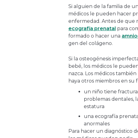
Si alguien de la familia de u
médicos le pueden hacer pru
enfermedad. Antes de que n
ecografía prenatal
para com
formado o hacer una
amnio
gen del colágeno.
Si la osteogénesis imperfect
bebé, los médicos le puede
nazca. Los médicos también
haya otros miembros en su fa
un niño tiene fractura
problemas dentales, la
estatura
una ecografía prenata
anormales
Para hacer un diagnóstico d