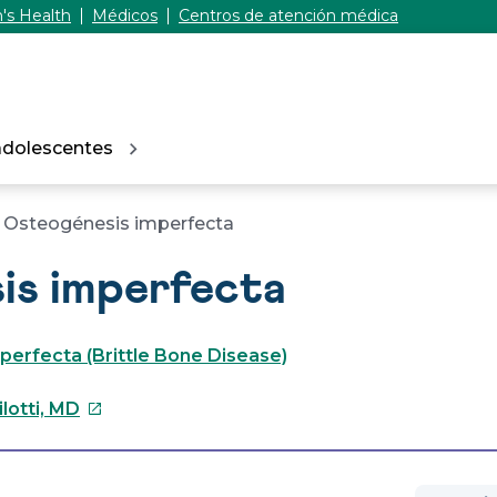
's Health
Médicos
Centros de atención médica
adolescentes
Osteogénesis imperfecta
is imperfecta
erfecta (Brittle Bone Disease)
Este
lotti, MD
enlace
se
abrirá