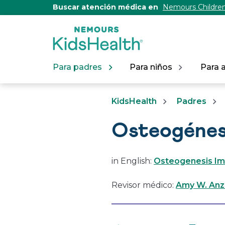
[Skip
Buscar atención médica en
Nemours Children
to
Content]
Para padres
Para niños
Para 
KidsHealth
Padres
Osteogénes
in English:
Osteogenesis Imp
Revisor médico:
Amy W. Anzi