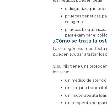
los médicos pueden pedir:
radiografías, que pue
pruebas genéticas, pa
colágeno
pruebas bioquímicas, 
para examinar el col
¿Cómo se trata la os
La osteogénesis imperfecta 
pueden ayudar a tratar los 
Si su hijo tiene una osteog
incluir a:
un médico de atención 
un cirujano traumatol
un fisioterapeuta (par
un terapeuta ocupacio