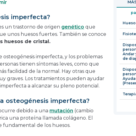
mir
MÁS
en
una
pa
sis imperfecta?
nueva
Huesos
ventana
es un trastorno de origen
genético
que
que unos huesos fuertes. También se conoce
Fisiot
 huesos de cristal.
Dispos
person
Andar 
de osteogénesis imperfecta, y los problemas
de dia
ersonas tienen síntomas leves, como que
Dispos
s facilidad de la normal. Hay otras que
person
y graves. Los tratamientos pueden ayudar
Ayuda
(Prese
 imperfecta a alcanzar su pleno potencial.
Terapi
 la osteogénesis imperfecta?
 ocurre debido a una
mutación
(cambio
rica una proteína llamada colágeno. El
 fundamental de los huesos.