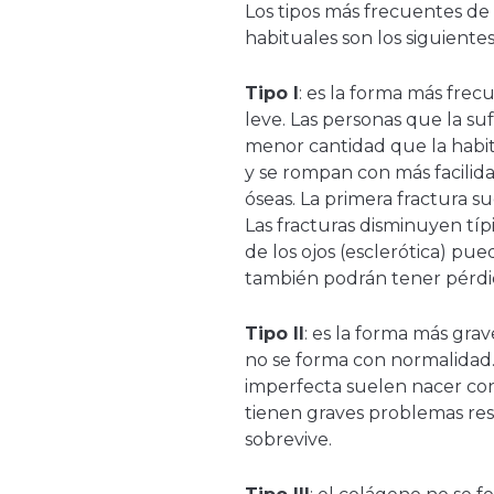
Los tipos más frecuentes de
habituales son los siguiente
Tipo I
: es la forma más fre
leve. Las personas que la s
menor cantidad que la habit
y se rompan con más facili
óseas. La primera fractura s
Las fracturas disminuyen tí
de los ojos (esclerótica) pu
también podrán tener pérdi
Tipo II
: es la forma más gra
no se forma con normalidad.
imperfecta suelen nacer co
tienen graves problemas resp
sobrevive.