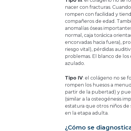
Tipo III
: el colágeno no se 
nacer con fracturas. Cuando 
rompen con facilidad y tien
compañeros de edad. Tambi
anomalías óseas importante
normal, caja torácica orienta
encorvadas hacia fuera), pr
riesgo vital), pérdidas auditi
problemas. El blanco de los 
azulado.
Tipo IV
: el colágeno no se f
rompen los huesos a menudo
partir de la pubertad) y p
(similar a la osteogénesis im
estatura que otros niños de
en la etapa adulta.
¿Cómo se diagnostica