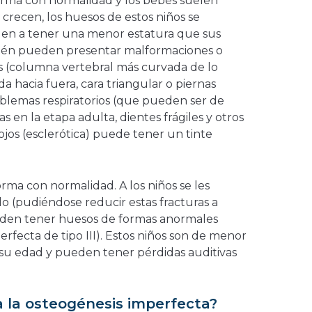
forma con normalidad y los bebés suelen
crecen, los huesos de estos niños se
den a tener una menor estatura que sus
én pueden presentar malformaciones o
s (columna vertebral más curvada de lo
da hacia fuera, cara triangular o piernas
oblemas respiratorios (que pueden ser de
vas en la etapa adulta, dientes frágiles y otros
ojos (esclerótica) puede tener un tinte
orma con normalidad. A los niños se les
 (pudiéndose reducir estas fracturas a
ueden tener huesos de formas anormales
perfecta de tipo III). Estos niños son de menor
 su edad y pueden tener pérdidas auditivas
 la osteogénesis imperfecta?