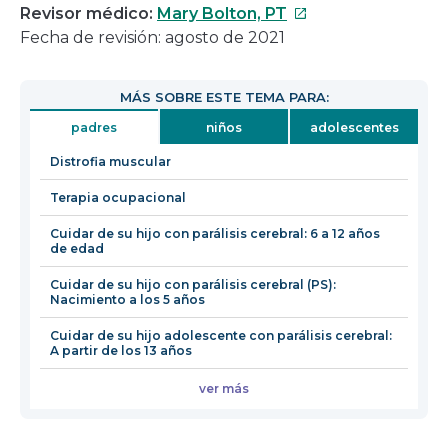
Este
Revisor médico:
Mary Bolton, PT
enlace
Fecha de revisión: agosto de 2021
se
abrirá
MÁS SOBRE ESTE TEMA PARA:
en
padres
niños
adolescentes
una
nueva
Distrofia muscular
ventana
Terapia ocupacional
Cuidar de su hijo con parálisis cerebral: 6 a 12 años
de edad
Cuidar de su hijo con parálisis cerebral (PS):
Nacimiento a los 5 años
Cuidar de su hijo adolescente con parálisis cerebral:
A partir de los 13 años
ver más