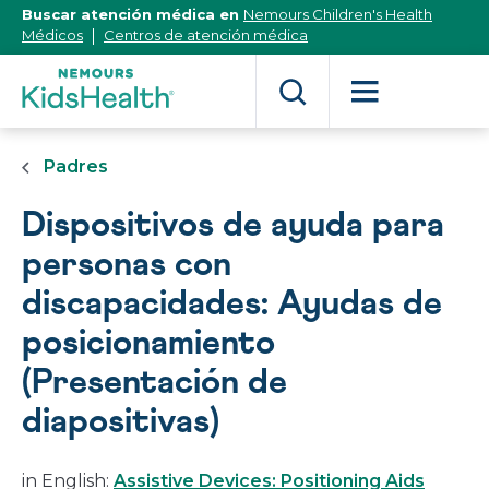
[Skip
Buscar atención médica en
Nemours Children's Health
to
Médicos
Centros de atención médica
Content]
Padres
Dispositivos de ayuda para
personas con
discapacidades: Ayudas de
posicionamiento
(Presentación de
diapositivas)
in English:
Assistive Devices: Positioning Aids