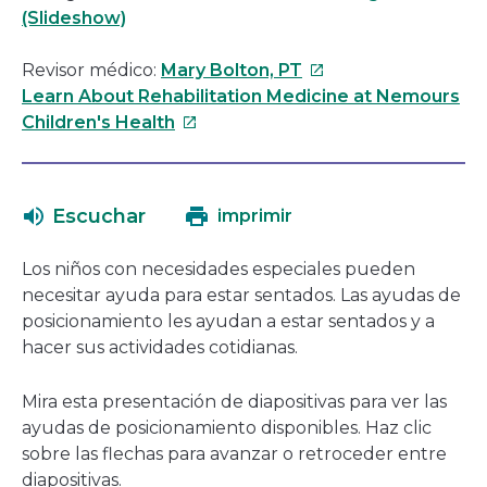
(Slideshow)
Este
Revisor médico:
Mary Bolton, PT
enlace
Learn About Rehabilitation Medicine at Nemours
Este
se
Children's Health
enlace
abrirá
se
en
abrirá
una
Escuchar
imprimir
en
nueva
una
ventana
Los niños con necesidades especiales pueden
nueva
necesitar ayuda para estar sentados. Las ayudas de
ventana
posicionamiento les ayudan a estar sentados y a
hacer sus actividades cotidianas.
Mira esta presentación de diapositivas para ver las
ayudas de posicionamiento disponibles. Haz clic
sobre las flechas para avanzar o retroceder entre
diapositivas.