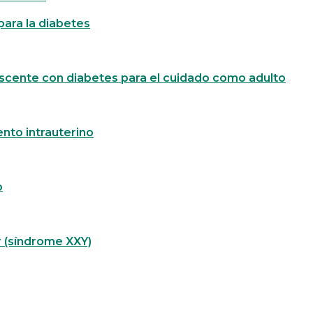
para la diabetes
escente con diabetes para el cuidado como adulto
ento intrauterino
o
r (síndrome XXY)