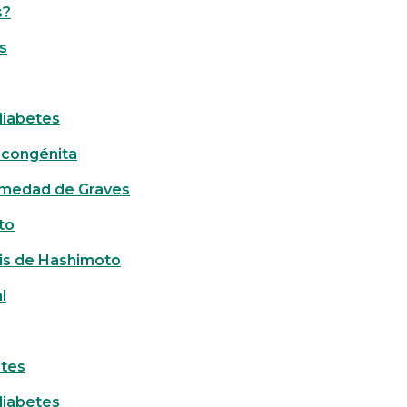
s?
s
diabetes
 congénita
ermedad de Graves
to
itis de Hashimoto
l
etes
diabetes