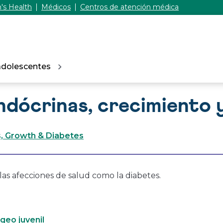
's Health
Médicos
Centros de atención médica
adolescentes
ndócrinas, crecimiento 
, Growth & Diabetes
as afecciones de salud como la diabetes.
geo juvenil