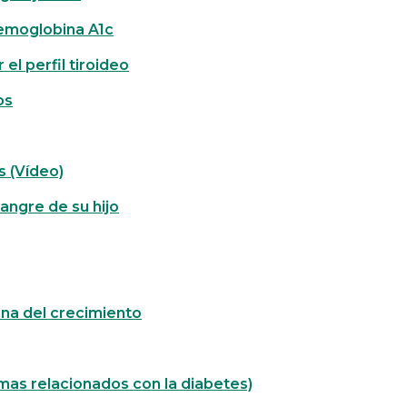
hemoglobina A1c
 el perfil tiroideo
os
 (Vídeo)
sangre de su hijo
ona del crecimiento
mas relacionados con la diabetes)