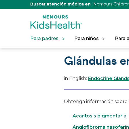
[Skip
Buscar atención médica en
Nemours Children
to
Content]
Para padres
Para niños
Para 
Glándulas e
in English:
Endocrine Glands
Obtenga información sobre l
Acantosis pigmentaria
Angiofibroma nasofarín