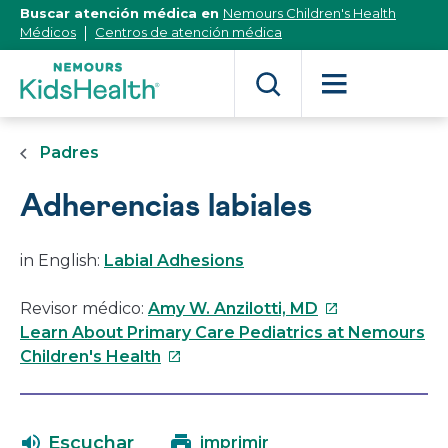
[Skip
Buscar atención médica en
Nemours Children's Health
to
Médicos
Centros de atención médica
Content]
Padres
Adherencias labiales
in English:
Labial Adhesions
Este
Revisor médico:
Amy W. Anzilotti, MD
enlace
Learn About Primary Care Pediatrics at Nemours
Este
se
Children's Health
enlace
abrirá
se
en
abrirá
una
Escuchar
imprimir