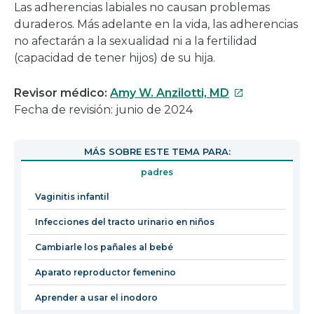
Las adherencias labiales no causan problemas
duraderos. Más adelante en la vida, las adherencias
no afectarán a la sexualidad ni a la fertilidad
(capacidad de tener hijos) de su hija.
Este
Revisor médico:
Amy W. Anzilotti, MD
enlace
Fecha de revisión: junio de 2024
se
abrirá
MÁS SOBRE ESTE TEMA PARA:
en
padres
una
nueva
Vaginitis infantil
ventana
Infecciones del tracto urinario en niños
Cambiarle los pañales al bebé
Aparato reproductor femenino
Aprender a usar el inodoro