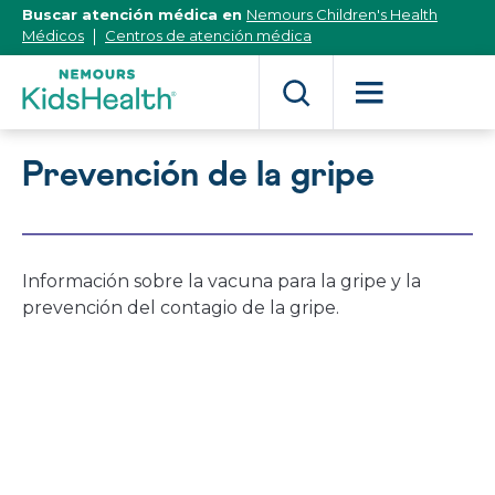
[Skip
Buscar atención médica en
Nemours Children's Health
to
Médicos
Centros de atención médica
Content]
Prevención de la gripe
Información sobre la vacuna para la gripe y la
prevención del contagio de la gripe.