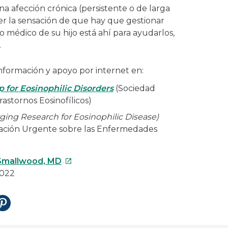
 una afección crónica (persistente o de larga
r la sensación de que hay que gestionar
 médico de su hijo está ahí para ayudarlos,
.
formación y apoyo por internet en:
 for Eosinophilic Disorders
(Sociedad
astornos Eosinofílicos)
ng Research for Eosinophilic Disease)
ación Urgente sobre las Enfermedades
Este
 Smallwood, MD
enlace
2022
se
abrirá
tir
Compartir
en
en
una
Pinterest