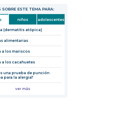
 SOBRE ESTE TEMA PARA:
s
niños
adolescentes
 (dermatitis atópica)
as alimentarias
a a los mariscos
a a los cacahuetes
s una prueba de punción
a para la alergia?
ver más