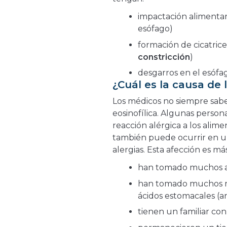
impactación alimentar
esófago)
formación de cicatric
constricción
)
desgarros en el esófa
¿Cuál es la causa de l
Los médicos no siempre sabe
eosinofílica. Algunas person
reacción alérgica a los alim
también puede ocurrir en u
alergias. Esta afección es 
han tomado muchos an
han tomado muchos me
ácidos estomacales (an
tienen un familiar con 