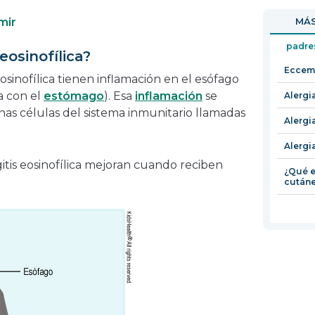
en
abrirá
mir
MÁS
una
en
nueva
una
padre
eosinofílica?
ventana
nueva
Eccema
ventana
osinofílica tienen inflamación en el esófago
a con el
estómago
). Esa
inflamación
se
Alergi
as células del sistema inmunitario llamadas
Alergi
Alergi
tis eosinofílica mejoran cuando reciben
¿Qué e
cutáne