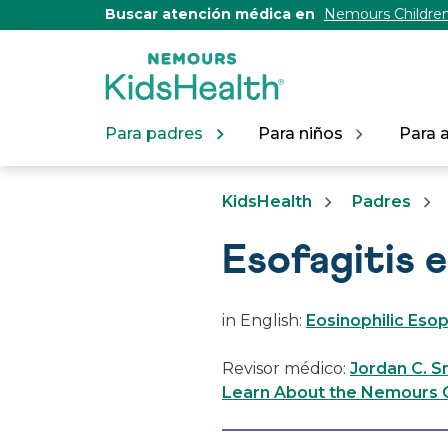
[Skip
Buscar atención médica en
Nemours Children
to
Content]
Para padres
Para niños
Para 
KidsHealth
Padres
Esofagitis e
in English:
Eosinophilic Esop
Revisor médico:
Jordan C. 
Learn About the Nemours Ce