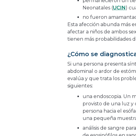
permanecieron un tie
Neonatales (
UCIN
) cu
no fueron amamantad
Esta afección abunda más e
afectar a niños de ambos sexo
tienen más probabilidades d
¿Cómo se diagnostica 
Si una persona presenta sín
abdominal o ardor de estóm
evalúa y que trata los probl
siguientes:
una endoscopia. Un mé
provisto de una luz y
persona hacia el esóf
una pequeña muestra d
análisis de sangre par
de esosinófilos en san