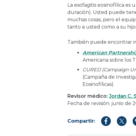
La esofagitis eosinofílica es
duración). Usted puede tene
muchas cosas, pero el equipo
tanto a usted como a su hijo
También puede encontrar in
American Partnership
Americana sobre los Tr
CURED (Campaign Urgi
(Campaña de Investig
Eosinofílicas)
Revisor médico:
Jordan C.
Fecha de revisión: junio de 
Compartir:
Compartir
Compar
en
en
Facebook
Twitter