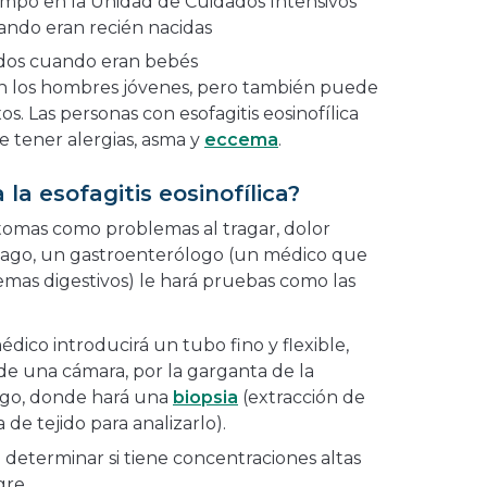
mpo en la Unidad de Cuidados Intensivos
ando eran recién nacidas
os cuando eran bebés
n los hombres jóvenes, pero también puede
s. Las personas con esofagitis eosinofílica
e tener alergias, asma y
eccema
.
la esofagitis eosinofílica?
tomas como problemas al tragar, dolor
ago, un gastroenterólogo (un médico que
emas digestivos) le hará pruebas como las
dico introducirá un tubo fino y flexible,
 de una cámara, por la garganta de la
ago, donde hará una
biopsia
(extracción de
e tejido para analizarlo).
a determinar si tiene concentraciones altas
gre