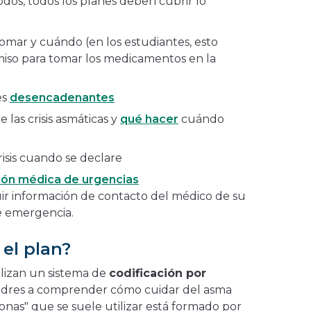
dos, todos los planes deben cubrir lo
omar y cuándo (en los estudiantes, esto
miso para tomar los medicamentos en la
es
desencadenantes
e las crisis asmáticas y
qué hacer
cuándo
isis cuando se declare
ión médica de urgencias
ir información de contacto del médico de su
de emergencia.
el plan?
lizan un sistema de
codificación por
padres a comprender cómo cuidar del asma
zonas" que se suele utilizar está formado por