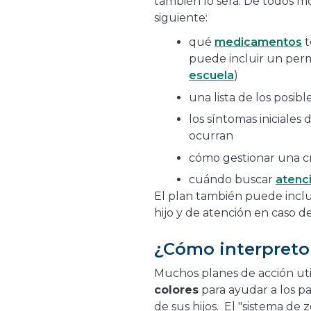
también lo será. De todos mo
siguiente:
qué
medicamentos
t
puede incluir un per
escuela
)
una lista de los posibl
los síntomas iniciales d
ocurran
cómo gestionar una cr
cuándo buscar
atenc
El plan también puede inclu
hijo y de atención en caso 
¿Cómo interpreto 
Muchos planes de acción uti
colores
para ayudar a los 
de sus hijos. El "sistema de 