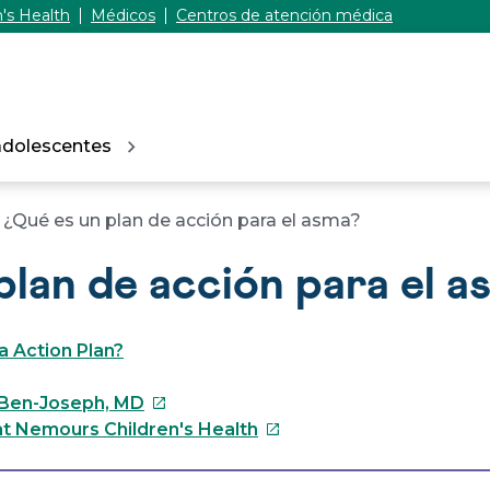
's Health
Médicos
Centros de atención médica
adolescentes
¿Qué es un plan de acción para el asma?
plan de acción para el a
 Action Plan?
Este
 Ben-Joseph, MD
enlace
Este
t Nemours Children's Health
se
enlace
abrirá
se