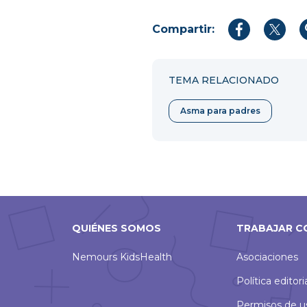
Compartir:
Compartir
Compar
en
en
Facebook
Twitter
TEMA RELACIONADO
Asma para padres
QUIÉNES SOMOS
TRABAJAR C
Nemours KidsHealth
Asociaciones
Política editori
Permisos de u