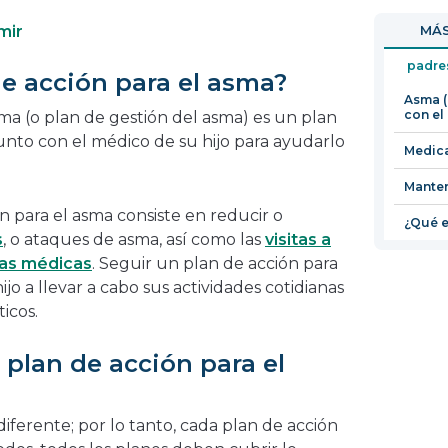
en
abrirá
mir
MÁS
una
en
nueva
una
padre
e acción para el asma?
ventana
nueva
Asma (
ventana
con el
ma (o plan de gestión del asma) es un plan
unto con el médico de su hijo para ayudarlo
Medica
Manten
n para el asma consiste en reducir o
¿Qué e
s
, o ataques de asma, así como las
visitas a
as médicas
. Seguir un plan de acción para
jo a llevar a cabo sus actividades cotidianas
ticos.
plan de acción para el
iferente; por lo tanto, cada plan de acción