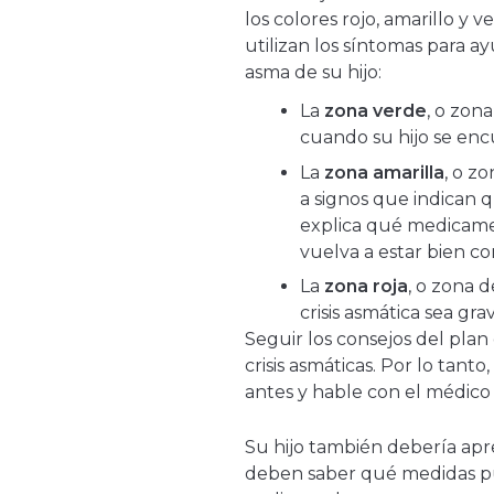
los colores rojo, amarillo y 
utilizan los síntomas para a
asma de su hijo:
La
zona verde
, o zon
cuando su hijo se enc
La
zona amarilla
, o z
a signos que indican
explica qué medicamen
vuelva a estar bien c
La
zona roja
, o zona 
crisis asmática sea gra
Seguir los consejos del plan
crisis asmáticas. Por lo tanto
antes y hable con el médico 
Su hijo también debería apr
deben saber qué medidas p