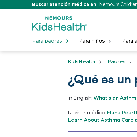
[Skip
Buscar atención médica en
Nemours Children
to
Content]
Para padres
Para niños
Para 
KidsHealth
Padres
¿Qué es un 
in English:
What's an Asthma
Revisor médico:
Elana Pearl
Learn About Asthma Care a