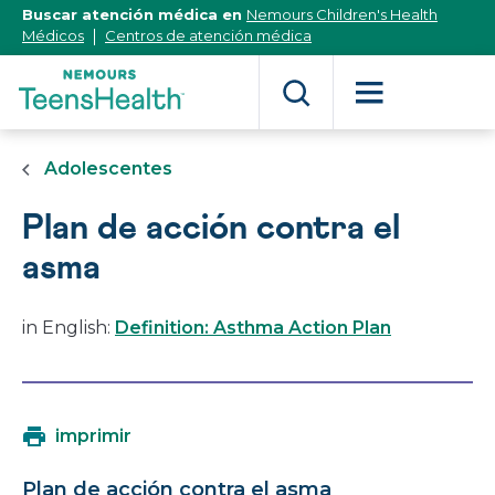
[Skip
Buscar atención médica en
Nemours Children's Health
to
Médicos
Centros de atención médica
Content]
Adolescentes
Plan de acción contra el
asma
in English:
Definition: Asthma Action Plan
imprimir
Plan de acción contra el asma