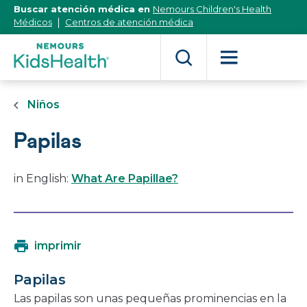
[Skip
Buscar atención médica en
Nemours Children's Health
to
Médicos
Centros de atención médica
Content]
Niños
Papilas
in English:
What Are Papillae?
imprimir
Papilas
Las papilas son unas pequeñas prominencias en la