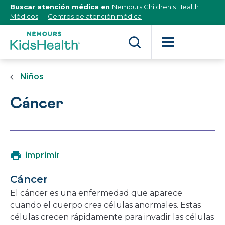
[Skip
Buscar atención médica en
Nemours Children's Health
to
Médicos
Centros de atención médica
Content]
Niños
Cáncer
imprimir
Cáncer
El cáncer es una enfermedad que aparece
cuando el cuerpo crea células anormales. Estas
células crecen rápidamente para invadir las células