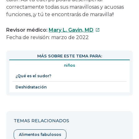
correctamente todas sus maravillosas y acuosas
funciones, ¡y tú te encontrarás de maravilla!!
Este
Revisor médico:
Mary L. Gavin, MD
enlace
Fecha de revisión: marzo de 2022
se
abrirá
MÁS SOBRE ESTE TEMA PARA:
en
niños
una
nueva
¿Qué es el sudor?
ventana
Deshidratación
TEMAS RELACIONADOS
Alimentos fabulosos