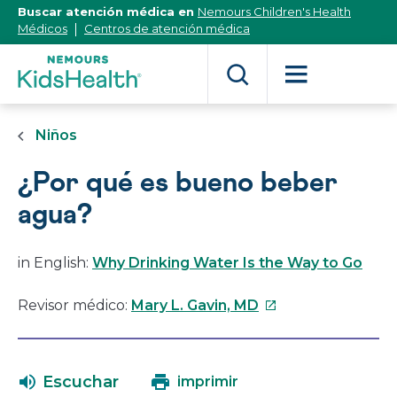
[Skip
Buscar atención médica en
Nemours Children's Health
to
Médicos
Centros de atención médica
Content]
Niños
¿Por qué es bueno beber
agua?
in English:
Why Drinking Water Is the Way to Go
Este
Revisor médico:
Mary L. Gavin, MD
enlace
se
abrirá
Escuchar
imprimir
en