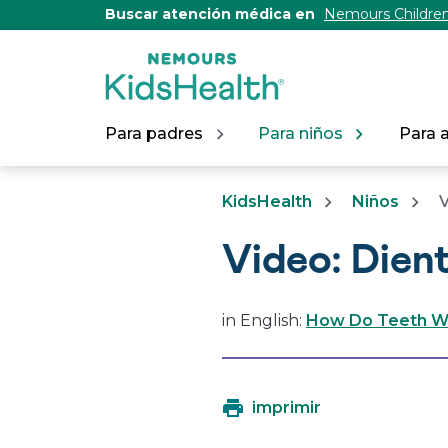
[Skip
Buscar atención médica en
Nemours Children
to
Content]
Para padres
Para niños
Para 
KidsHealth
Niños
V
Video: Dien
in English:
How Do Teeth Wo
imprimir