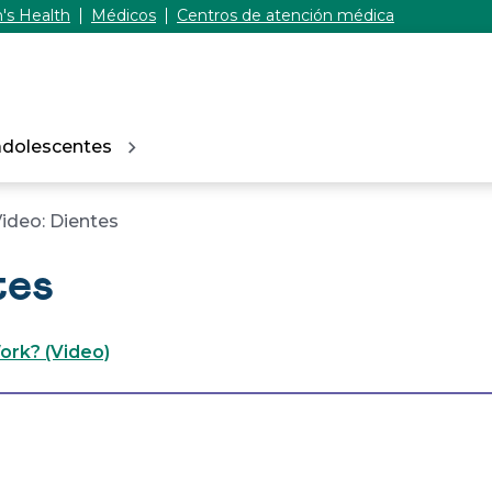
's Health
Médicos
Centros de atención médica
adolescentes
ideo: Dientes
tes
rk? (Video)