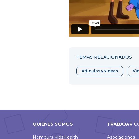
TEMAS RELACIONADOS
Artículos y videos
Vi
QUIÉNES SOMOS
TRABAJAR C
Nemours KidsHealth
Asociaciones