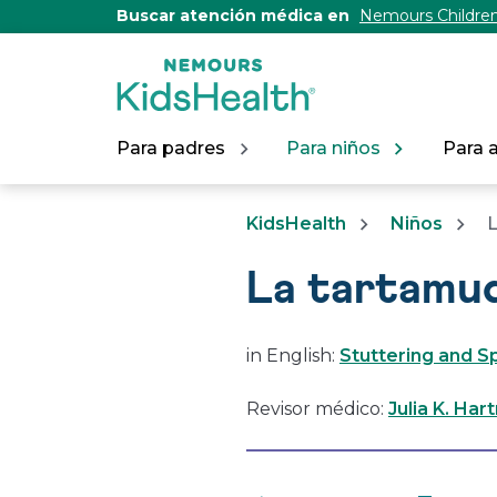
[Skip
Buscar atención médica en
Nemours Children
to
Content]
Para padres
Para niños
Para 
KidsHealth
Niños
L
La tartamud
in English:
Stuttering and 
Revisor médico:
Julia K. Har