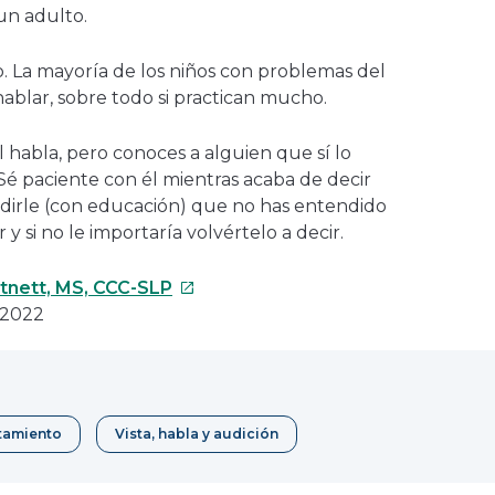
 un adulto.
. La mayoría de los niños con problemas del
ablar, sobre todo si practican mucho.
 habla, pero conoces a alguien que sí lo
. Sé paciente con él mientras acaba de decir
edirle (con educación) que no has entendido
 y si no le importaría volvértelo a decir.
Este
artnett, MS, CCC-SLP
enlace
 2022
se
abrirá
en
una
tamiento
Vista, habla y audición
nueva
ventana