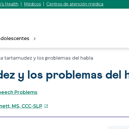
's Health
Médicos
Centros de atención médica
adolescentes
a tartamudez y los problemas del habla
ez y los problemas del 
Speech Problems
Este
tnett, MS, CCC-SLP
enlace
se
abrirá