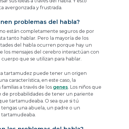
ar sus ideas a través del habla. Y esto
a avergonzada y frustrada.
ienen problemas del habla?
os no están completamente seguros de por
ta tanto hablar. Pero la mayoría de los
ultades del habla ocurren porque hay un
e los mensajes del cerebro interactúan con
l cuerpo que se utilizan para hablar.
la tartamudez puede tener un origen
na característica, en este caso, la
s familias a través de los
genes
. Los niños que
e de probabilidades de tener un pariente
ue tartamudeaba. O sea que si tú
e tengas una abuela, un padre o un
 tartamudeaba.