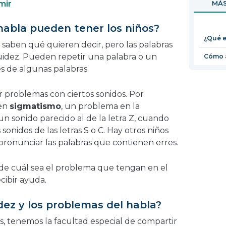
mir
MÁS
en
una
abla pueden tener los niños?
nueva
¿Qué e
ventana
saben qué quieren decir, pero las palabras
fluidez. Pueden repetir una palabra o un
Cómo a
es de algunas palabras.
 problemas con ciertos sonidos. Por
nen
sigmatismo
, un problema en la
n sonido parecido al de la letra Z, cuando
onidos de las letras S o C. Hay otros niños
ronunciar las palabras que contienen erres.
e cuál sea el problema que tengan en el
cibir ayuda.
ez y los problemas del habla?
, tenemos la facultad especial de compartir