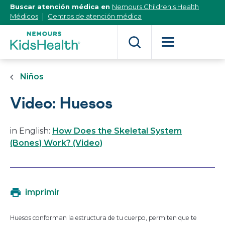
[Skip
Buscar atención médica en
Nemours Children's Health
to
Médicos
Centros de atención médica
Content]
Niños
Video: Huesos
in English:
How Does the Skeletal System
(Bones) Work? (Video)
imprimir
Huesos conforman la estructura de tu cuerpo, permiten que te