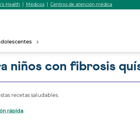
's Health
Médicos
Centros de atención médica
adolescentes
a niños con fibrosis quí
stas recetas saludables.
ón rápida