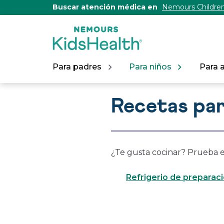
[Skip
Buscar atención médica en
Nemours Children
to
Content]
Para padres
Para niños
Para 
Recetas par
¿Te gusta cocinar? Prueba e
Refrigerio de preparaci