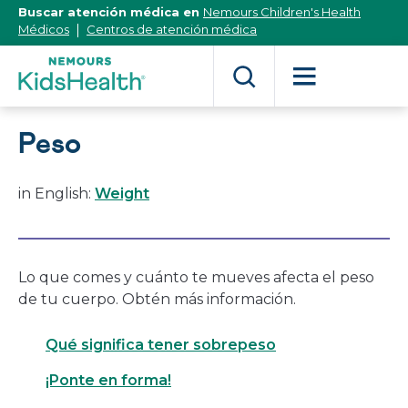
[Skip
Buscar atención médica en
Nemours Children's Health
to
Médicos
Centros de atención médica
Content]
Peso
in English:
Weight
Lo que comes y cuánto te mueves afecta el peso
de tu cuerpo. Obtén más información.
Qué significa tener sobrepeso
¡Ponte en forma!