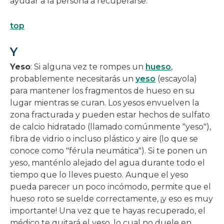
ayudar a la persona a recuperarse.
top
Y
Yeso
: Si alguna vez te rompes un
hueso
,
probablemente necesitarás un
yeso
(escayola)
para mantener los fragmentos de hueso en su
lugar mientras se curan. Los yesos envuelven la
zona fracturada y pueden estar hechos de sulfato
de calcio hidratado (llamado comúnmente "yeso"),
fibra de vidrio o incluso plástico y aire (lo que se
conoce como "férula neumática"). Si te ponen un
yeso, manténlo alejado del agua durante todo el
tiempo que lo lleves puesto. Aunque el yeso
pueda parecer un poco incómodo, permite que el
hueso roto se suelde correctamente, ¡y eso es muy
importante! Una vez que te hayas recuperado, el
médico te quitará el yeso, lo cual no duele en