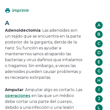
se
abrirá
imprimir
en
una
A
nueva
A
ventana
Adenoidectomía
: Las adenoides son
B
un tejido que se encuentra en la parte
posterior de la garganta, detrás de la
C
nariz. Su función es ayudar a
D
mantenernos sanos atrapando las
bacterias y virus dañinos que inhalamos
E
o tragamos. Sin embargo, a veces las
G
adenoides pueden causar problemas y
es necesario extirparlas.
H
I
Amputar
: Amputar algo es cortarlo. Las
operaciones
en las que un médico
J
debe cortar una parte del cuerpo,
debido a una infección o una lesión
L