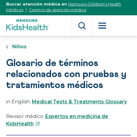
[Skip
Buscar atención médica en
Nemours Children's Health
to
Médicos
Centros de atención médica
Content]
Niños
Glosario de términos
relacionados con pruebas y
tratamientos médicos
in English:
Medical Tests & Treatments Glossary
Revisor médico:
Expertos en medicina de
Este
KidsHealth
enlace