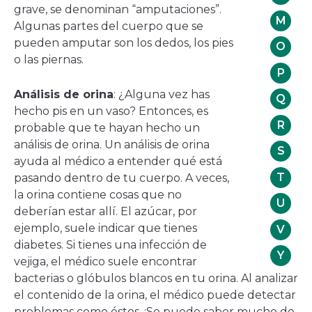
grave, se denominan “amputaciones”.
M
Algunas partes del cuerpo que se
pueden amputar son los dedos, los pies
O
o las piernas.
P
Análisis de orina
: ¿Alguna vez has
Q
hecho pis en un vaso? Entonces, es
R
probable que te hayan hecho un
análisis de orina. Un análisis de orina
S
ayuda al médico a entender qué está
T
pasando dentro de tu cuerpo. A veces,
la orina contiene cosas que no
U
deberían estar allí. El azúcar, por
ejemplo, suele indicar que tienes
V
diabetes. Si tienes una infección de
Y
vejiga, el médico suele encontrar
bacterias o glóbulos blancos en tu orina. Al analizar
el contenido de la orina, el médico puede detectar
problemas como éstos. ¡Se puede saber mucho de