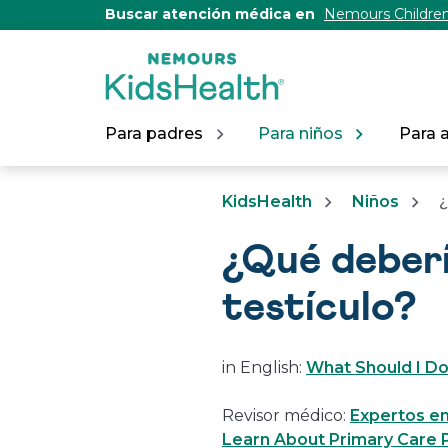
[Skip
Buscar atención médica en
Nemours Children
to
Content]
Para padres
Para niños
Para 
KidsHealth
Niños
¿
¿Qué debería
testículo?
in English:
What Should I Do
Revisor médico:
Expertos en
Learn About Primary Care P