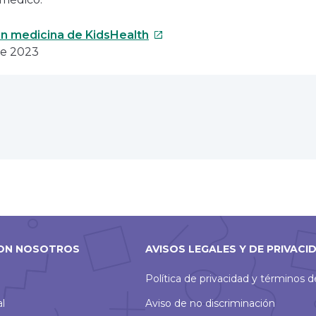
Este
n medicina de KidsHealth
enlace
de 2023
se
abrirá
en
una
nueva
ventana
ON NOSOTROS
AVISOS LEGALES Y DE PRIVACI
Política de privacidad y términos 
al
Aviso de no discriminación