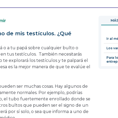
se
enlace
abrirá
se
en
abrirá
mir
MÁS
una
en
nueva
una
o de mis testículos. ¿Qué
ventana
nueva
Ir al 
ventana
 o a tu papá sobre cualquier bulto o
Los va
 en tus testículos. También necesitarás
Para l
o te explorará los testículos y te palpará el
entrep
 esa es la mejor manera de que te evalúe el
s pueden ser muchas cosas. Hay algunos de
tamente normales. Por ejemplo, podrías
o, el tubo fuertemente enrollado donde se
tros bultos que pueden ser el signo de un
á por sí solo, o sea que informa a uno de
 médico.