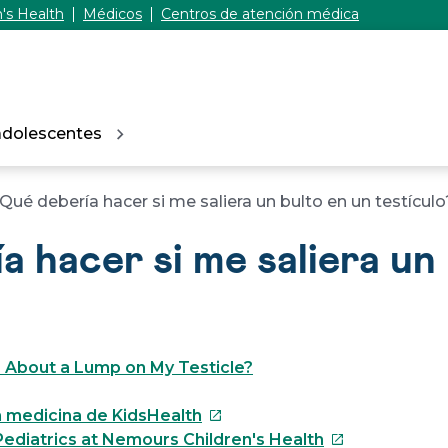
's Health
Médicos
Centros de atención médica
adolescentes
Qué debería hacer si me saliera un bulto en un testículo
 hacer si me saliera un
 About a Lump on My Testicle?
Este
 medicina de KidsHealth
enlace
Este
ediatrics at Nemours Children's Health