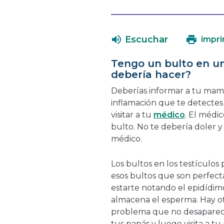
Escuchar
impri
Tengo un bulto en un
debería hacer?
Deberías informar a tu mamá
inflamación que te detectes
visitar a tu
médico
. El médic
bulto. No te debería doler y
médico.
Los bultos en los testículo
esos bultos que son perfec
estarte notando el epidídim
almacena el esperma. Hay o
problema que no desaparecer
tus papás y luego visita a tu