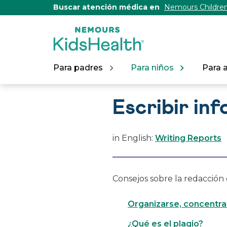
[Skip
Buscar atención médica en
Nemours Children
to
Content]
Para padres
Para niños
Para 
Escribir in
in English:
Writing Reports
Consejos sobre la redacción 
Organizarse, concentrar
¿Qué es el plagio?