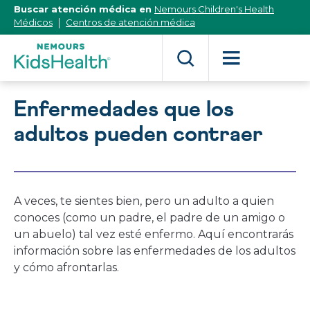
[Skip
Buscar atención médica en
Nemours Children's Health
to
Médicos
Centros de atención médica
Content]
Enfermedades que los
adultos pueden contraer
A veces, te sientes bien, pero un adulto a quien
conoces (como un padre, el padre de un amigo o
un abuelo) tal vez esté enfermo. Aquí encontrarás
información sobre las enfermedades de los adultos
y cómo afrontarlas.