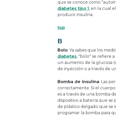
que se conoce como “autoi
diabetes tipo 1
, en la cual 
producir insulina.
top
B
Bolo
: Ya sabes que los med
diabetes
, "bolo" se refiere
un aumento de la glucosa (u
de inyección o a través de u
Bomba de insulina
: Las p
correctamente. Si el cuerpo
es a través de una bomba de
dispositivo a batería que s
de plástico delgado que se in
programar la bomba para que