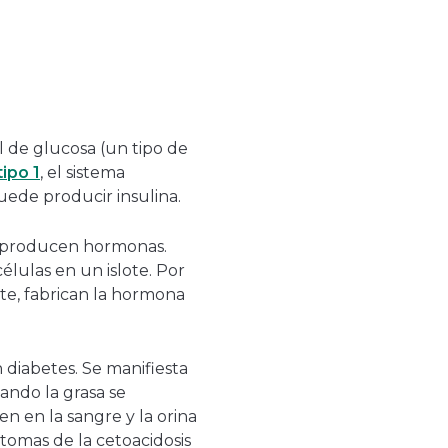
l de glucosa (un tipo de
ipo 1
, el sistema
puede producir insulina.
e producen hormonas.
élulas en un islote. Por
rte, fabrican la hormona
 diabetes. Se manifiesta
ando la grasa se
 en la sangre y la orina
ntomas de la cetoacidosis