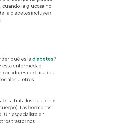
s, cuando la glucosa no
de la diabetes incluyen
.
nder qué es la
diabetes
?
e esta enfermedad.
educadores certificados
ociales u otros
trica trata los trastornos
 cuerpo). Las hormonas
 Un especialista en
tros trastornos.