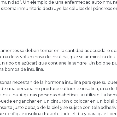
nmunidad”. Un ejemplo de una enfermedad autoinmune 
el sistema inmunitario destruye las células del páncreas
icamentos se deben tomar en la cantidad adecuada, o dos
 a una dosis voluminosa de insulina, que se administra de 
n tipo de azúcar) que contiene la sangre. Un bolo se p
na bomba de insulina.
ersonas necesitan de la hormona insulina para que su cu
 de una persona no produce suficiente insulina, una de 
 insulina. Algunas personas diabéticas la utilizan. La b
e puede enganchar en un cinturón o colocar en un bolsill
serta justo debajo de la piel y se sujeta con tela adhesiv
 dosifique insulina durante todo el día y para que liber