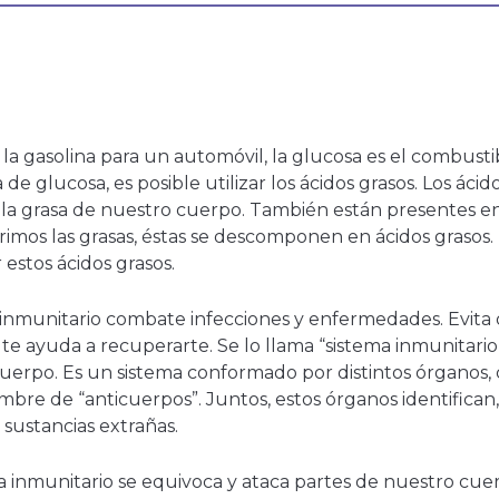
se
abrirá
en
una
nueva
ventana
e la gasolina para un automóvil, la glucosa es el combusti
 de glucosa, es posible utilizar los ácidos grasos. Los ácid
la grasa de nuestro cuerpo. También están presentes en
os las grasas, éstas se descomponen en ácidos grasos. 
estos ácidos grasos.
a inmunitario combate infecciones y enfermedades. Evita
 te ayuda a recuperarte. Se lo llama “sistema inmunitari
erpo. Es un sistema conformado por distintos órganos, 
bre de “anticuerpos”. Juntos, estos órganos identifican,
sustancias extrañas.
ma inmunitario se equivoca y ataca partes de nuestro cuer