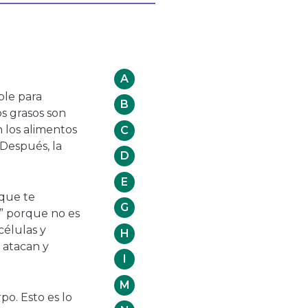
A
ble para
B
os grasos son
 los alimentos
C
Después, la
D
E
 que te
G
o” porque no es
células y
H
 atacan y
I
M
po. Esto es lo