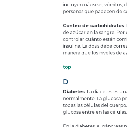
incluyen náuseas, vómitos, do
personas que padecen de ce
Conteo de carbohidratos
:
de azúcar en la sangre. Por
controlar cuánto están comi
insulina. La dosis debe cor
manera que los niveles de 
top
D
Diabetes
: La diabetes es u
normalmente. La glucosa pro
todas las células del cuerp
glucosa entre en las células.
En la diabetes, el páncreas n