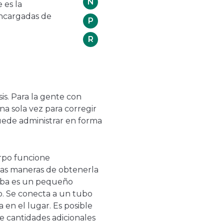
N
es la
 encargadas de
P
R
is. Para la gente con
una sola vez para corregir
uede administrar en forma
erpo funcione
las maneras de obtenerla
omba es un pequeño
o. Se conecta a un tubo
a en el lugar. Es posible
e cantidades adicionales