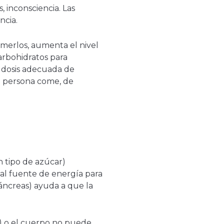
, inconsciencia. Las
ncia.
omerlos, aumenta el nivel
arbohidratos para
a dosis adecuada de
la persona come, de
n tipo de azúcar)
al fuente de energía para
áncreas) ayuda a que la
) o el cuerpo no puede