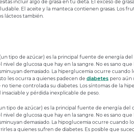
sitas incluir algo de grasa en tu dieta. El exceso de gras
udable. El aceite y la manteca contienen grasas. Los fruto
s lácteos también.
 (un tipo de azúcar) es la principal fuente de energía de
el nivel de glucosa que hay en la sangre. No es sano que 
sminuyan demasiado. La hiperglucemia ocurre cuando l
sto les ocurra a quienes padecen de
diabetes
pero aún n
 no tiene controlada su diabetes. Los síntomas de la hi
 insaciable y pérdida inexplicable de peso.
(un tipo de azúcar) es la principal fuente de energía del
el nivel de glucosa que hay en la sangre. No es sano que 
minuyan demasiado. La hipoglucemia ocurre cuando los
irles a quienes sufren de diabetes. Es posible que suce