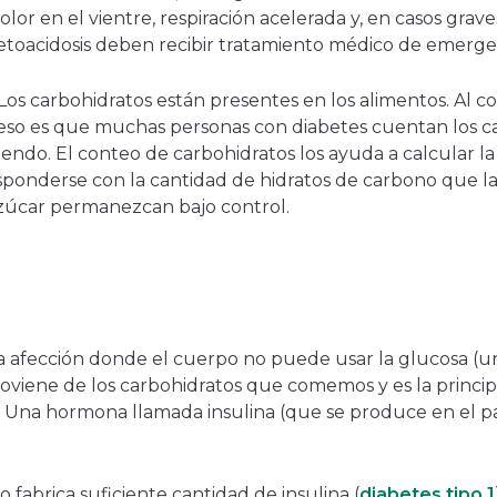
lor en el vientre, respiración acelerada y, en casos graves
toacidosis deben recibir tratamiento médico de emerge
 Los carbohidratos están presentes en los alimentos. Al c
 eso es que muchas personas con diabetes cuentan los c
endo. El conteo de carbohidratos los ayuda a calcular l
responderse con la cantidad de hidratos de carbono que 
azúcar permanezcan bajo control.
na afección donde el cuerpo no puede usar la glucosa (u
viene de los carbohidratos que comemos y es la princip
o. Una hormona llamada insulina (que se produce en el p
o fabrica suficiente cantidad de insulina (
diabetes tipo 1