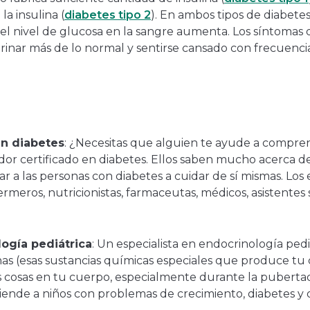
a insulina (
diabetes tipo 2
). En ambos tipos de diabete
 el nivel de glucosa en la sangre aumenta. Los síntomas 
rinar más de lo normal y sentirse cansado con frecuencia
en diabetes
: ¿Necesitas que alguien te ayude a compre
or certificado en diabetes. Ellos saben mucho acerca d
a las personas con diabetes a cuidar de sí mismas. Los 
meros, nutricionistas, farmaceutas, médicos, asistentes s
logía pediátrica
: Un especialista en endocrinología pediá
as (esas sustancias químicas especiales que produce tu
osas en tu cuerpo, especialmente durante la pubertad.
iende a niños con problemas de crecimiento, diabetes y o