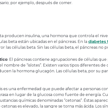
sario; por ejemplo, después de comer.
beta producen insulina, una hormona que controla el nive
lulas beta están ubicadas en el páncreas. En la
diabetes t
r las células beta. Sin las células beta, el páncreas no 
tico
: El páncreas contiene agrupaciones de células qu
 nombre de “islotes”. Existen varios tipos diferentes de c
oducen la hormona glucagón. Las células beta, por su pa
osis es una enfermedad que puede afectar a personas con
 grasa en lugar de la glucosa como fuente de energía. Cu
tancias químicas denominadas “cetonas”. Éstas aparecen
de cetonas es elevado, la sangre se torna más ácida. Los sí