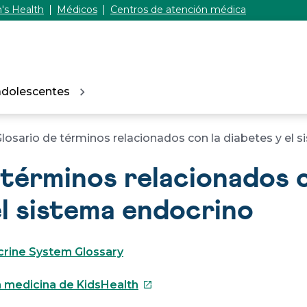
's Health
Médicos
Centros de atención médica
adolescentes
losario de términos relacionados con la diabetes y el 
 términos relacionados c
el sistema endocrino
crine System Glossary
Este
 medicina de KidsHealth
enlace