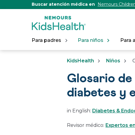
[Skip
Buscar atención médica en
Nemours Children
to
Content]
Para padres
Para niños
Para 
KidsHealth
Niños
G
Glosario de
diabetes y 
in English:
Diabetes & Endo
Revisor médico:
Expertos en