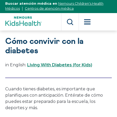
[Skip
Buscar atención médica en
Nemours Children's Health
to
Médicos
Centros de atención médica
Content]
Cómo convivir con la
diabetes
in English:
Living With Diabetes (for Kids)
Cuando tienes diabetes, es importante que
planifiques con anticipación. Entérate de cómo
puedes estar preparado para la escuela, los
deportes y más.