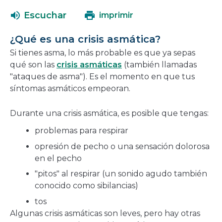
abrirá
una
Escuchar
imprimir
en
nueva
una
ventana
¿Qué es una crisis asmática?
nueva
Si tienes asma, lo más probable es que ya sepas
ventana
qué son las
crisis asmáticas
(también llamadas
"ataques de asma"). Es el momento en que tus
síntomas asmáticos empeoran.
Durante una crisis asmática, es posible que tengas:
problemas para respirar
opresión de pecho o una sensación dolorosa
en el pecho
"pitos" al respirar (un sonido agudo también
conocido como sibilancias)
tos
Algunas crisis asmáticas son leves, pero hay otras