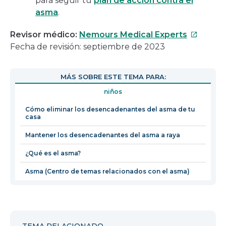
para seguir tu
plan de acción contra el
asma
.
Este
Revisor médico:
Nemours Medical Experts
enlace
Fecha de revisión: septiembre de 2023
se
abrirá
MÁS SOBRE ESTE TEMA PARA:
en
niños
una
nueva
Cómo eliminar los desencadenantes del asma de tu
casa
ventana
Mantener los desencadenantes del asma a raya
¿Qué es el asma?
Asma (Centro de temas relacionados con el asma)
TEMA RELACIONADO