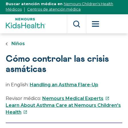
[Skip
Buscar atención médica en
Nemours Children's Health
to
Médicos
Centros de atención médica
Content]
Niños
Cómo controlar las crisis
asmáticas
in English:
Handling an Asthma Flare-Up
Este
Revisor médico:
Nemours Medical Experts
enlace
Learn About Asthma Care at Nemours Children's
Este
se
Health
enlace
abrirá
se
en