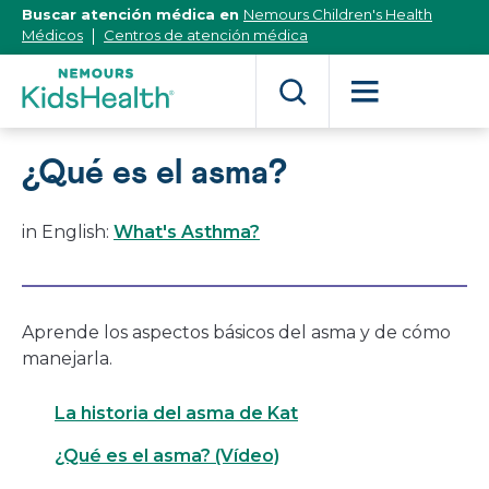
[Skip
Buscar atención médica en
Nemours Children's Health
to
Médicos
Centros de atención médica
Content]
¿Qué es el asma?
in English:
What's Asthma?
Aprende los aspectos básicos del asma y de cómo
manejarla.
La historia del asma de Kat
¿Qué es el asma? (Vídeo)