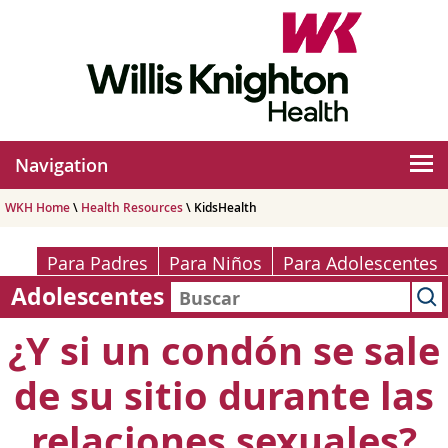
Navigation
WKH Home
\
Health Resources
\ KidsHealth
Para Padres
Para Niños
Para Adolescentes
Adolescentes
¿Y si un condón se sale
de su sitio durante las
relaciones sexuales?