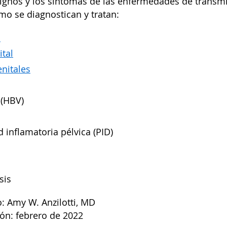
signos y los síntomas de las enfermedades de trans
mo se diagnostican y tratan:
s
tal
nitales
(HBV)
inflamatoria pélvica (PID)
sis
: Amy W. Anzilotti, MD
ión: febrero de 2022