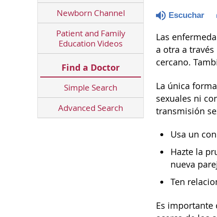
Newborn Channel
Escuchar
Patient and Family
Las enfermedad
Education Videos
a otra a través
cercano. Tambi
Find a Doctor
La única forma
Simple Search
sexuales ni co
Advanced Search
transmisión sex
Usa un cond
Hazte la pr
nueva pare
Ten relacio
Es importante