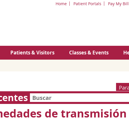
Home
Patient Portals
Pay My Bill
Patients & Visitors
Classes & Events
He
Par
centes
edades de transmisión