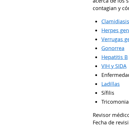
acerca de los 
contagian y có
Clamidiasi
Herpes geni
Verrugas ge
Gonorrea
Hepatitis B
VIH y SIDA
Enfermedad 
Ladillas
Sífilis
Tricomonia
Revisor médico
Fecha de revis