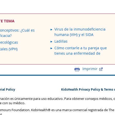
TE TEMA
Virus de la inmunodeficiencia
onceptivos: ¿Cuál es
humana (VIH) y el SIDA
icacia?
Ladillas
necológicas
Cómo contarle a tu pareja que
tales (VPH)
tienes una enfermedad de
Imprimir
rial Policy
KidsHealth Privacy Policy & Terms 
rmación es únicamente para uso educativo. Para obtener consejos médicos, 
te con su médico.
emours Foundation. KidsHealth® es una marca comercial registrada de The
s.