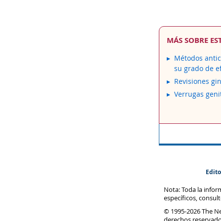
MÁS SOBRE ES
Métodos antic
su grado de ef
Revisiones gi
Verrugas geni
Edito
Nota: Toda la info
específicos, consul
© 1995-
2026 The N
derechos reservado