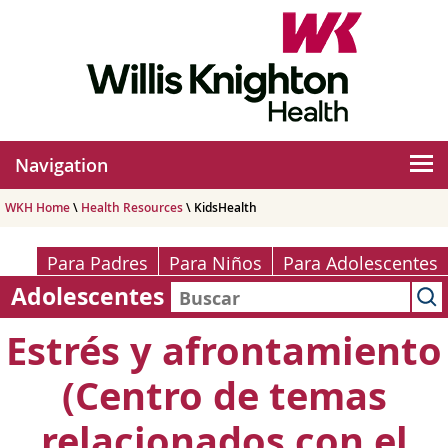
Navigation
WKH Home
\
Health Resources
\ KidsHealth
Para Padres
Para Niños
Para Adolescentes
Adolescentes
Estrés y afrontamiento
(Centro de temas
relacionados con el