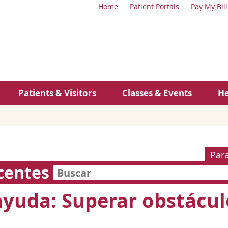
Home
Patient Portals
Pay My Bill
Patients & Visitors
Classes & Events
He
Par
centes
ayuda: Superar obstácul