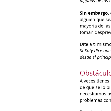
algunas de las 
Sin embargo, 
alguien que sea
mayoría de las
toman despreve
Díte a ti mismo
Si Katy dice que
desde el princi
Obstáculo
A veces tienes
de que se lo p
necesitamos ay
problemas con