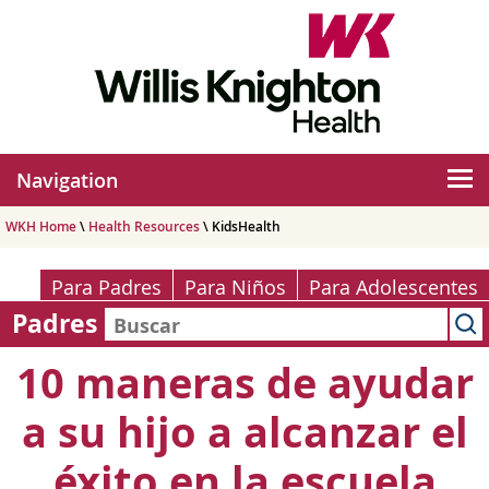
Navigation
WKH Home
\
Health Resources
\ KidsHealth
Para Padres
Para Niños
Para Adolescentes
Padres
10 maneras de ayudar
a su hijo a alcanzar el
éxito en la escuela