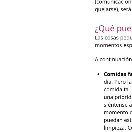
(comunicación 
quejarse), ser
¿Qué pued
Las cosas pequ
momentos espec
A continuación
Comidas fa
día. Pero l
comida tal 
una priori
siéntense a
momento de
puedan esta
limpieza. C