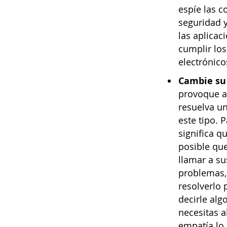
espíe las c
seguridad y
las aplicac
cumplir los
electrónico
Cambie su 
provoque a
resuelva u
este tipo. 
significa q
posible qu
llamar a s
problemas,
resolverlo
decirle al
necesitas a
empatía lo 