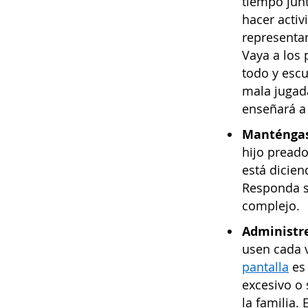
tiempo jun
hacer activ
representan
Vaya a los
todo y escu
mala jugada
enseñará a 
Manténgas
hijo pread
está dicien
Responda s
complejo.
Administre
usen cada v
pantalla
es 
excesivo o 
la familia.