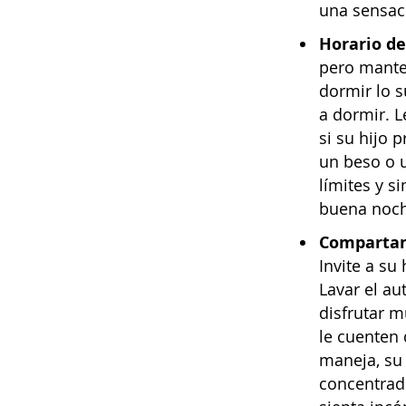
una sensac
Horario de
pero manten
dormir
lo s
a dormir. L
si su hijo 
un beso o 
límites y 
buena noch
Compartan
Invite a su
Lavar el au
disfrutar 
le cuenten 
maneja, su
concentrado