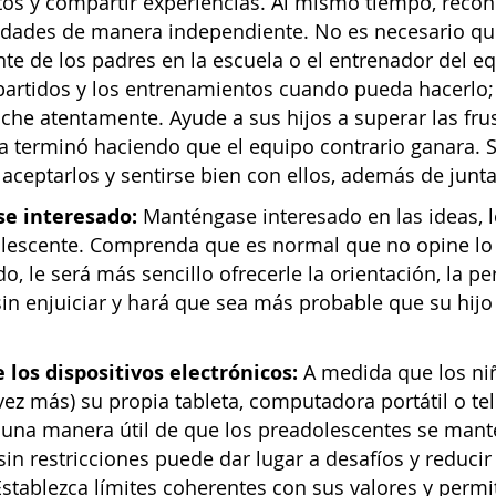
tos y compartir experiencias. Al mismo tiempo, recon
idades de manera independiente. No es necesario que 
te de los padres en la escuela o el entrenador del eq
 partidos y los entrenamientos cuando pueda hacerlo
che atentamente. Ayude a sus hijos a superar las fr
 terminó haciendo que el equipo contrario ganara. Su
aceptarlos y sentirse bien con ellos, además de juntar
e interesado:
Manténgase interesado en las ideas, l
olescente. Comprenda que es normal que no opine lo 
do, le será más sencillo ofrecerle la orientación, la p
in enjuiciar y hará que sea más probable que su hijo
 los dispositivos electrónicos:
A medida que los niñ
ez más) su propia tableta, computadora portátil o te
una manera útil de que los preadolescentes se mant
sin restricciones puede dar lugar a desafíos y reducir
 Establezca límites coherentes con sus valores y permi