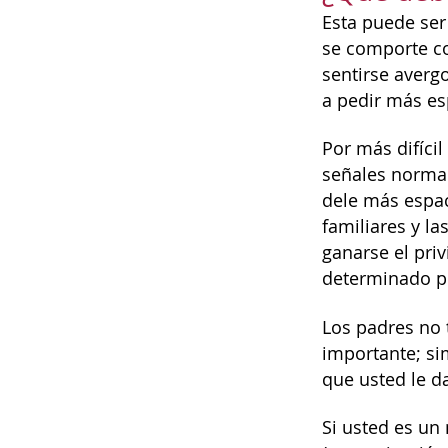
Esta puede ser
se comporte co
sentirse averg
a pedir más es
Por más difíci
señales normal
dele más espac
familiares y la
ganarse el priv
determinado p
Los padres no 
importante; si
que usted le d
Si usted es un