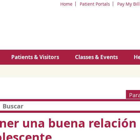
Home
Patient Portals
Pay My Bill
Patients & Visitors
Classes & Events
He
Par
er una buena relación 
lescente