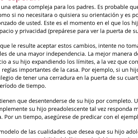
 una etapa compleja para los padres. Es probable qu
mo si no necesitara o quisiera su orientación y es 
onzado de usted. Este es el momento en el que los hi
pacio y privacidad (prepárese para ver la puerta de s
l que le resulte aceptar estos cambios, intente no to
es de una mayor independencia. La mejor manera de s
io a su hijo expandiendo los límites, a la vez que co
s reglas importantes de la casa. Por ejemplo, si un hi
ilegio de tener una cerradura en la puerta de su cuar
eríodo de tiempo.
tienen que desentenderse de su hijo por completo. U
mplemente su hijo preadolescente tal vez responda m
a. Por un tiempo, asegúrese de predicar con el ejempl
 modelo de las cualidades que desea que su hijo ado