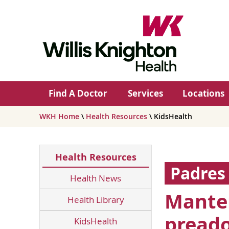
Find A Doctor
Services
Locations
WKH Home
\
Health Resources
\ KidsHealth
Health Resources
Padres
Health News
Manten
Health Library
preado
KidsHealth