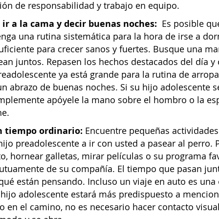
ión de responsabilidad y trabajo en equipo.
 ir a la cama y decir buenas noches:
Es posible que
ga una rutina sistemática para la hora de irse a do
uficiente para crecer sanos y fuertes. Busque una man
ean juntos. Repasen los hechos destacados del día y c
preadolescente ya está grande para la rutina de arro
un abrazo de buenas noches. Si su hijo adolescente s
simplemente apóyele la mano sobre el hombro o la es
e.
 tiempo ordinario:
Encuentre pequeñas actividades 
 hijo preadolescente a ir con usted a pasear al perro. 
to, hornear galletas, mirar películas o su programa f
mutuamente de su compañía. El tiempo que pasan junt
qué están pensando. Incluso un viaje en auto es una
 hijo adolescente estará más predispuesto a mencio
 en el camino, no es necesario hacer contacto visual