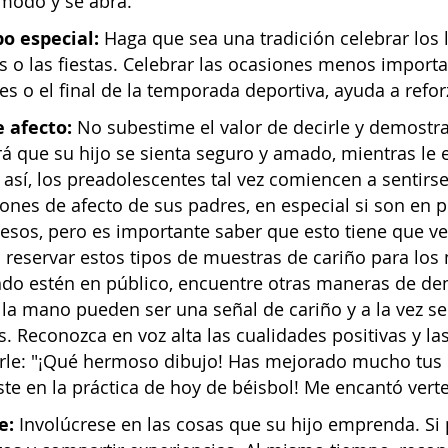
ómodo y se abra.
o especial:
Haga que sea una tradición celebrar los 
 o las fiestas. Celebrar las ocasiones menos import
nes o el final de la temporada deportiva, ayuda a refor
 afecto:
No subestime el valor de decirle y demostra
rá que su hijo se sienta seguro y amado, mientras l
 así, los preadolescentes tal vez comiencen a sentir
nes de afecto de sus padres, en especial si son en pú
esos, pero es importante saber que esto tiene que ve
il reservar estos tipos de muestras de cariño para l
ndo estén en público, encuentre otras maneras de dem
la mano pueden ser una señal de cariño y a la vez se 
. Reconozca en voz alta las cualidades positivas y la
rle: "¡Qué hermoso dibujo! Has mejorado mucho tus h
ste en la práctica de hoy de béisbol! Me encantó verte
e:
Involúcrese en las cosas que su hijo emprenda. Si