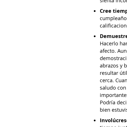
sienta inc
Cree tiemp
cumpleaños
calificacio
Demuestre
Hacerlo ha
afecto. Aun
demostracio
abrazos y b
resultar út
cerca. Cua
saludo con 
importantes
Podría deci
bien estuvi
Involúcres