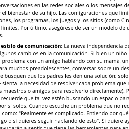
onversaciones en las redes sociales o los mensajes d
 el bienestar de su hijo. Las configuraciones que limit
iones, los programas, los juegos y los sitios (como C
 límites. Por último, asegúrese de ser un modelo de u
s.
estilo de comunicación:
La nueva independencia de
lgunos cambios en la comunicación. Si bien un niño
n problema con un amigo hablando con su mamá, un 
Para muchos preadolescentes, conversar sobre un des
ue busquen que los padres les den una solución; solo
e sienta la necesidad de resolver cada problema que 
us maestros o amigos para resolverlo directamente). 
 recuerde que tal vez estén buscando un espacio par
 por sí solos. Cuando escuche un problema que no re
go como: "Realmente es complicado. Entiendo por qué
lgo o si quieres seguir hablando de esto". Si quiere a
ayudarán a sentir que tiene las herramientas para en