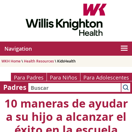
Navigation
WKH Home
\
Health Resources
\ KidsHealth
Para Padres
Para Niños
Para Adolescentes
Padres
10 maneras de ayudar
a su hijo a alcanzar el
éxito en la escuela