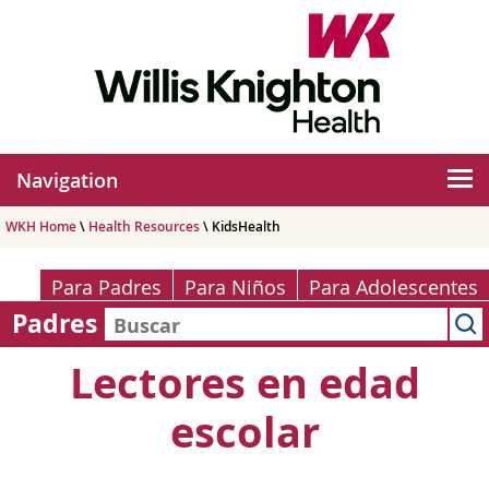
Navigation
WKH Home
\
Health Resources
\ KidsHealth
Para Padres
Para Niños
Para Adolescentes
Padres
Lectores en edad
escolar