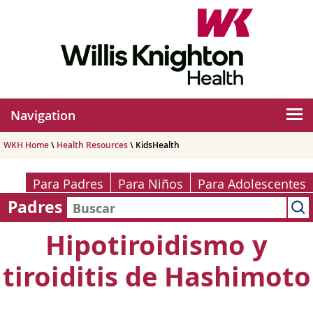
Navigation
WKH Home
\
Health Resources
\ KidsHealth
Para Padres
Para Niños
Para Adolescentes
Padres
Hipotiroidismo y
tiroiditis de Hashimoto