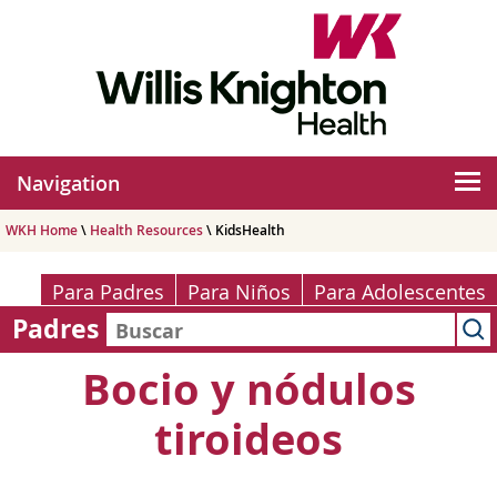
Navigation
WKH Home
\
Health Resources
\ KidsHealth
Para Padres
Para Niños
Para Adolescentes
Padres
Bocio y nódulos
tiroideos