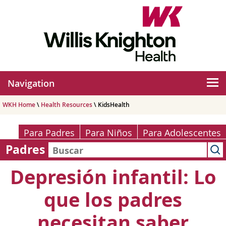
Navigation
WKH Home
\
Health Resources
\ KidsHealth
Para Padres
Para Niños
Para Adolescentes
Padres
Depresión infantil: Lo
que los padres
necesitan saber