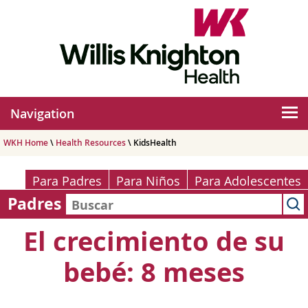
Navigation
WKH Home
\
Health Resources
\ KidsHealth
Para Padres
Para Niños
Para Adolescentes
Padres
El crecimiento de su
bebé: 8 meses