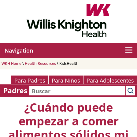
Navigation
WKH Home
\
Health Resources
\ KidsHealth
Para Padres
Para Niños
Para Adolescentes
Padres
¿Cuándo puede
empezar a comer
alimentos sólidos mi